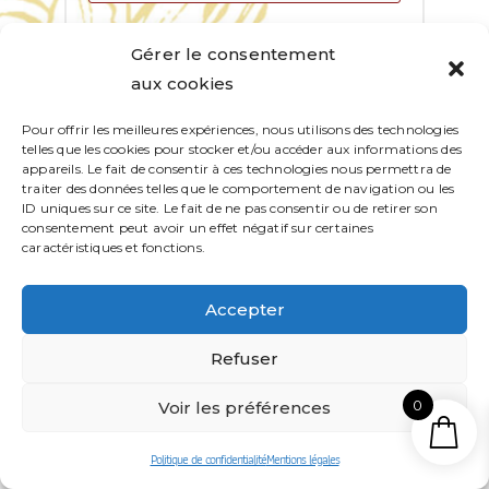
Gérer le consentement
Se souvenir de moi
aux cookies
SE CONNECTER
Pour offrir les meilleures expériences, nous utilisons des technologies
telles que les cookies pour stocker et/ou accéder aux informations des
Mot de passe perdu ?
appareils. Le fait de consentir à ces technologies nous permettra de
traiter des données telles que le comportement de navigation ou les
ID uniques sur ce site. Le fait de ne pas consentir ou de retirer son
consentement peut avoir un effet négatif sur certaines
caractéristiques et fonctions.
Non mihi, Domine, non mihi, sed nomini tuo da Gloriam
Accepter
Refuser
0
Voir les préférences
Politique de confidentialité
Mentions légales