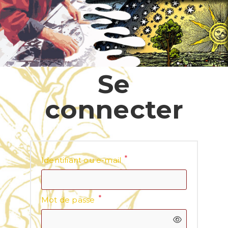
Se
connecter
*
Identifiant ou e-mail
*
Mot de passe