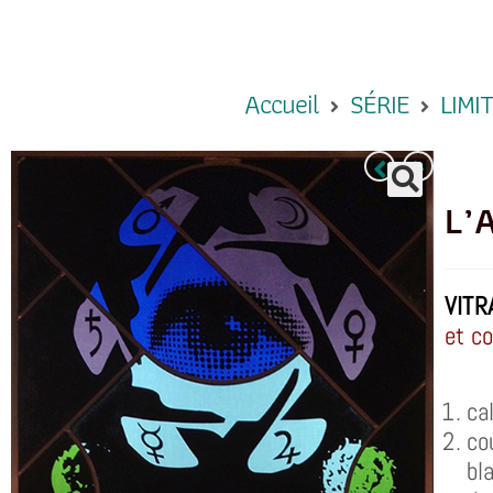
Accueil
SÉRIE
LIMI
L’
VITR
et c
ca
co
bl