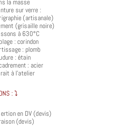
ns la masse
inture sur verre :
rigraphie (artisanale)
gment (grisaille noire)
issons à 630°C
blage : corindon
rtissage : plomb
udure : étain
cadrement : acier
rait à l’atelier
NS : ⤵︎
sertion en DV (devis)
vraison (devis)