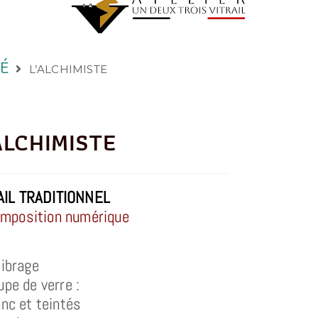
TÉ
L’ALCHIMISTE
ALCHIMISTE
AIL TRADITIONNEL
omposition numérique
librage
upe de verre :
anc et teintés