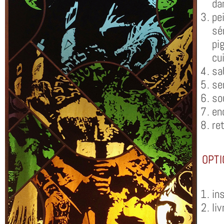
da
pe
sé
pi
cu
sa
se
so
en
ret
OPTIO
in
li