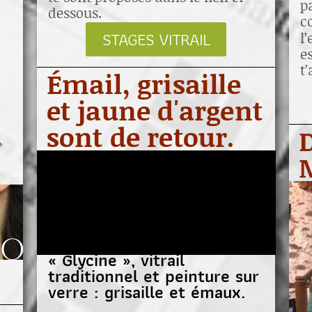
p
dessous.
c
STAGES VITRAIL
l
e
t
Émail, grisaille
et jaune d'argent
sont de retour.
D
»
« Glycine », vitrail
traditionnel et peinture sur
verre : grisaille et émaux.