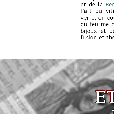
et de la
Ren
l’art du vi
verre, en co
du feu me p
bijoux et d
fusion et t
E