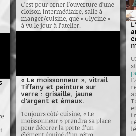
à
C’est pour orner l’ouverture d’une
cloison intermédiaire, salle à
manger/cuisine, que « Glycine »
L
à vu le jour à l’atelier.
a
c
m
U
s
p
« Le moissonneur », vitrail
l
s
Tiffany et peinture sur
r
verre : grisaille, jaune
a
d’argent et émaux.
T
e
Toujours côté cuisine, « Le
t
re
moissonneur » prendra sa place
r
pour décorer la porte d’un
l
t
élément équipé d’un rétro-