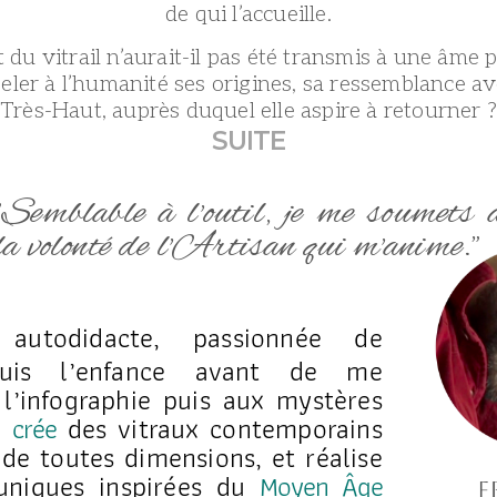
de qui l’accueille.
rt du vitrail n’aurait-il pas été transmis à une âme 
eler à l’humanité ses origines, sa ressemblance av
Très-Haut, auprès duquel elle aspire à retourner ?
SUITE
"Semblable à l'outil, je me soumets 
la volonté de l'Artisan qui m'anime."
e autodidacte, passionnée de
puis l’enfance avant de me
 l’infographie puis aux mystères
je
crée
des vitraux contemporains
de toutes dimensions, et réalise
uniques inspirées du
Moyen Âge