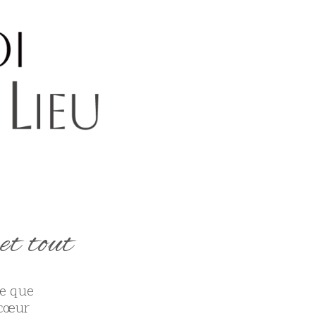
et tout
se que
 cœur