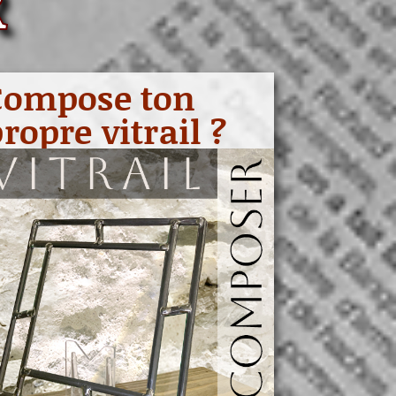
R
Compose ton
ropre vitrail ?