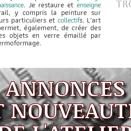
aissance
. Je restaure et
enseigne
trail, y compris la peinture sur
urs particuliers et
collectif
s. L’art
ermet, également, de créer des
es objets en verre émaillé par
hermoformage.
ANNONCES
T NOUVEAUT