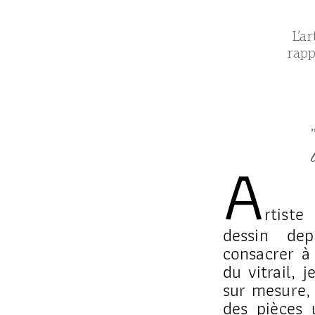
L’a
rapp
A
rtist
dessin de
consacrer à
du vitrail, 
sur mesure, 
des pièces 