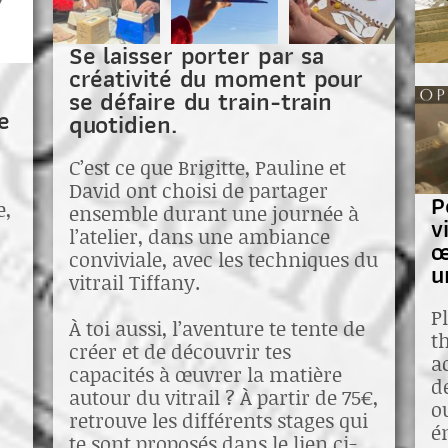
Se laisser porter par sa
créativité du moment pour
se défaire du train-train
e
quotidien.
C’est ce que Brigitte, Pauline et
David ont choisi de partager
P
e,
ensemble durant une journée à
v
l’atelier, dans une ambiance
œ
conviviale, avec les techniques du
u
vitrail Tiffany.
P
À toi aussi, l’aventure te tente de
t
créer et de découvrir tes
a
capacités à œuvrer la matière
d
autour du vitrail ? À partir de 75€,
o
retrouve les différents stages qui
é
te sont proposés dans le lien ci-