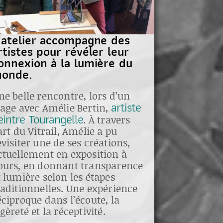
’atelier accompagne des
rtistes pour révéler leur
onnexion à la lumière du
onde.
ne belle rencontre, lors d’un
artiste
tage avec Amélie Bertin,
eintre Tourangelle
. À travers
’art du Vitrail, Amélie a pu
evisiter une de ses créations,
ctuellement en exposition à
ours, en donnant transparence
t lumière selon les étapes
raditionnelles. Une expérience
éciproque dans l’écoute, la
égèreté et la réceptivité.