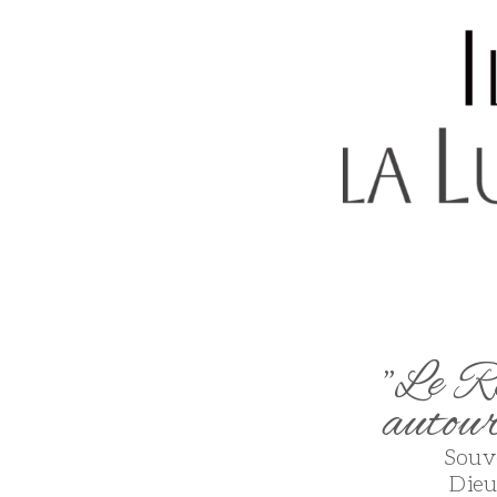
"Le Ro
autour
Souve
Dieu