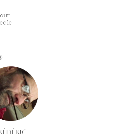
pour
ec le
à