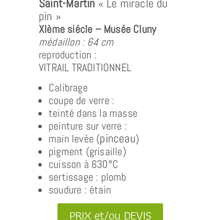
Saint-Martin
« Le miracle du
pin »
XIème siécle – Musée Cluny
médaillon : 64 cm
reproduction :
VITRAIL TRADITIONNEL
Calibrage
coupe de verre :
teinté dans la masse
peinture sur verre :
pinceau
main levée (
)
pigment (grisaille)
cuisson à 630°C
sertissage : plomb
soudure : étain
PRIX et/ou DEVIS