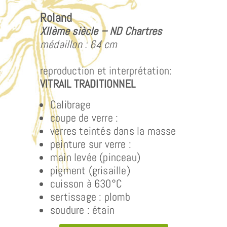
Roland
XIIème siècle – ND Chartres
médaillon : 64 cm
reproduction et interprétation:
VITRAIL TRADITIONNEL
Calibrage
coupe de verre :
verres teintés dans la masse
peinture sur verre :
main levée (pinceau)
pigment (grisaille)
cuisson à 630°C
sertissage : plomb
soudure : étain