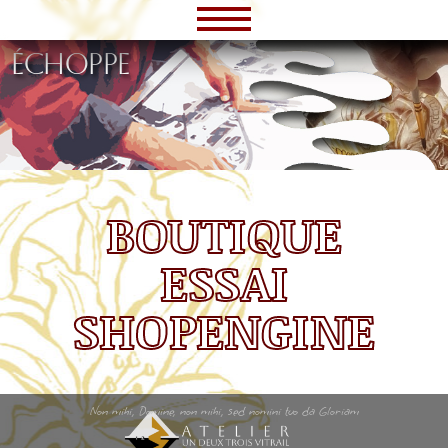
échoppe
BOUTIQUE
ESSAI
SHOPENGINE
Non mihi, Domine, non mihi, sed nomini tuo da Gloriam