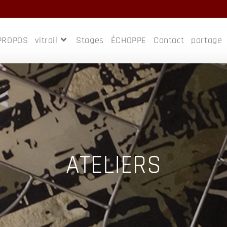
PROPOS
vitrail
Stages
ÉCHOPPE
Contact
partage
ATELIERS