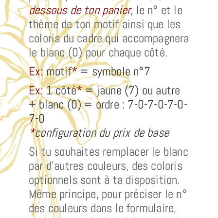
dessous de ton panier
, le n° et le
thème de ton motif ainsi que les
coloris du cadre qui accompagnera
le blanc (0) pour chaque côté.
Ex:
motif
*
= symbole n°7
Ex:
1 côté
*
= jaune (7) ou autre
+ blanc (0) = ordre : 7-0-7-0-7-0-
7-0
*
configuration du prix de base
Si tu souhaites remplacer le blanc
par d’autres couleurs, des coloris
optionnels sont à ta disposition.
Même principe, pour préciser le n°
des couleurs dans le formulaire,