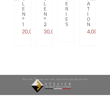
L
L
L
E
A
E
E
E
R
T
N
N
N
I
I
°
°
°
E
O
3
1
2
S
N
40,00
€
20,00
€
30,00
€
4,00
€
Non mihi, Domine, non mihi, sed nomini tuo da Gloriam