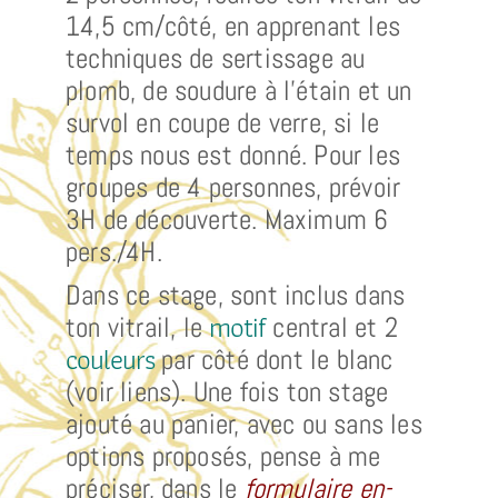
14,5 cm/côté, en apprenant les
techniques de sertissage au
plomb, de soudure à l’étain et un
survol en coupe de verre, si le
temps nous est donné. Pour les
groupes de 4 personnes, prévoir
3H de découverte. Maximum 6
pers./4H.
Dans ce stage, sont inclus dans
motif
ton vitrail, le
central et 2
couleurs
par côté dont le blanc
(voir liens). Une fois ton stage
ajouté au panier, avec ou sans les
options proposés, pense à me
préciser, dans le
formulaire en-