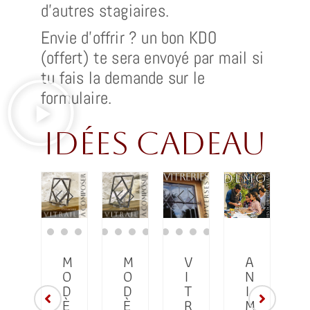
d’autres stagiaires.
Envie d’offrir ? un bon KDO
(offert) te sera envoyé par mail si
tu fais la demande sur le
formulaire.
idées cadeau
M
M
M
V
A
O
O
O
I
N
D
D
D
T
I
È
È
È
R
M