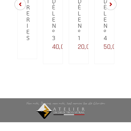
R
T
D
D
D
T
R
È
È
È
E
E
L
L
L
C
R
E
E
E
A
I
N
N
N
D
E
°
°
°
E
S
3
1
4
A
40,00
€
20,00
€
50,00
€
U
1,00
€
Non mihi, Domine, non mihi, sed nomini tuo da Gloriam