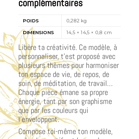
complémentaires
POIDS
0,282 kg
DIMENSIONS
14,5 × 14,5 × 0,8 cm
Libère ta créativité. Ce modèle, à
personnaliser, t’est proposé avec
plusieurs thèmes pour harmoniser
ton espace de vie, de repos, de
soin, de méditation, de travail…
Chaque pièce émane sa propre
énergie, tant par son graphisme
que par les couleurs qui
l’enveloppent.
Compose toi-même ton modèle,