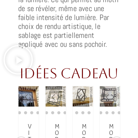
de se révéler, même avec une
faible intensité de lumière. Par
choix de rendu artistique, le
sablage est partiellement
appliqué avec ou sans pochoir.
idées cadeau
C
V
M
M
M
A
I
O
O
O