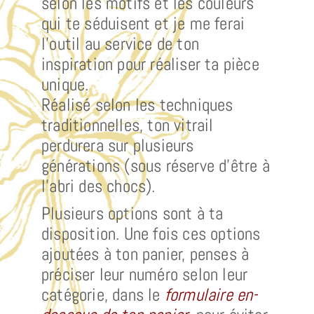
selon les motifs et les couleurs
qui te séduisent et je me ferai
l’outil au service de ton
inspiration pour réaliser ta pièce
unique.
Réalisé selon les techniques
traditionnelles, ton vitrail
perdurera sur plusieurs
générations (sous réserve d’être à
l’abri des chocs).
Plusieurs options sont à ta
disposition. Une fois ces options
ajoutées à ton panier, penses à
préciser leur numéro selon leur
catégorie, dans le
formulaire en-