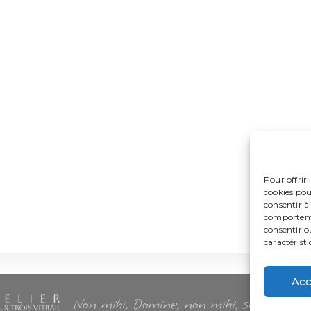
Pour offrir 
cookies pou
consentir à
comportemen
consentir o
caractéristi
Acc
Non mihi, Domine, non mihi, sed nomini