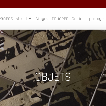
PROPOS
vitrail
Stages
ÉCHOPPE
Contact
partage
OBJETS