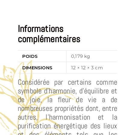
Informations
complémentaires
POIDS
0,179 kg
DIMENSIONS
12 × 12 × 3 cm
Considérée par certains comme
symbole d’harmonie, d’équilibre et
de joie, la fleur de vie a de
nombreuses propriétés dont, entre
autres, l’harmonisation et la
purification énergétique des lieux
et des éléments tels que les