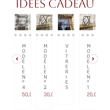
idées cadeau
C
M
M
V
M
A
O
O
I
O
R
D
D
T
D
I
T
È
È
R
È
E
L
L
E
L
C
E
E
R
E
A
N
N
I
N
I
D
°
°
E
°
E
4
2
S
1
A
50,00
€
30,00
€
20,00
€
U
1,00
€