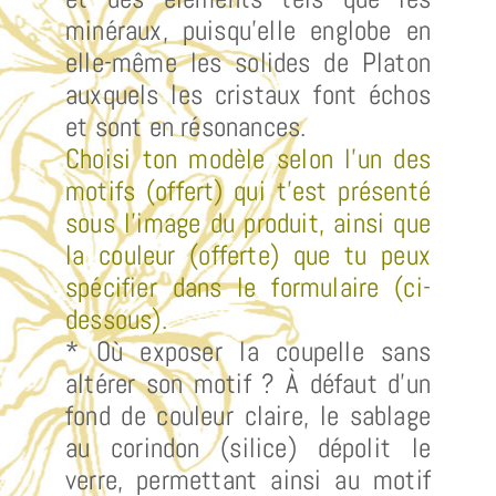
minéraux, puisqu’elle englobe en
elle-même les solides de Platon
auxquels les cristaux font échos
et sont en résonances.
Choisi ton modèle selon l’un des
motifs (offert) qui t’est présenté
sous l’image du produit, ainsi que
la couleur (offerte) que tu peux
spécifier dans le formulaire (ci-
dessous).
* Où exposer la coupelle sans
altérer son motif ? À défaut d’un
fond de couleur claire, le sablage
au corindon (silice) dépolit le
verre, permettant ainsi au motif