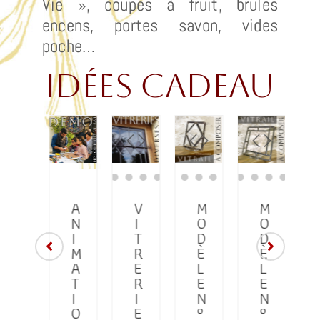
Vie », coupes à fruit, brules
encens, portes savon, vides
poche…
idées cadeau
M
A
V
M
M
O
N
I
O
O
D
I
T
D
D
È
M
R
È
È
L
A
E
L
L
E
T
R
E
E
N
I
I
N
N
°
O
E
°
°