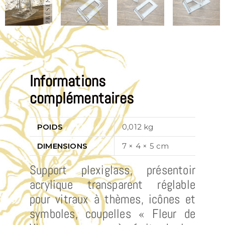
Informations
complémentaires
POIDS
0,012 kg
DIMENSIONS
7 × 4 × 5 cm
Support plexiglass, présentoir
acrylique transparent réglable
pour vitraux à thèmes, icônes et
symboles, coupelles « Fleur de