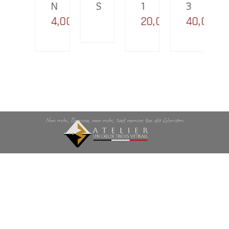
4
N
S
1
3
50,00
€
4,00
€
20,00
€
40,00
€
Non mihi, Domine, non mihi, sed nomini tuo da Gloriam