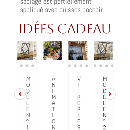
sablage est partiellement
appliqué avec ou sans pochoir.
idées cadeau
M
M
A
V
M
O
O
N
I
O
D
D
I
T
D
È
È
M
R
È
L
L
A
E
L
E
E
T
R
E
N
N
I
I
N
°
°
O
E
°
4
1
N
S
2