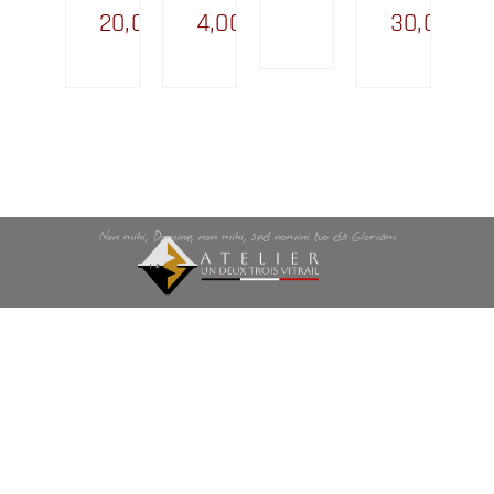
50,00
€
20,00
€
4,00
€
30,00
€
Non mihi, Domine, non mihi, sed nomini tuo da Gloriam