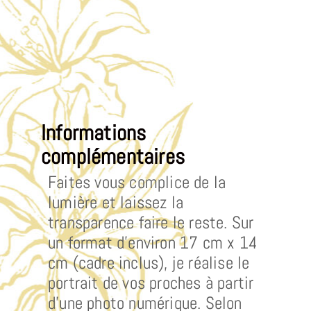
Informations
complémentaires
Faites vous complice de la
lumière et laissez la
transparence faire le reste. Sur
un format d’environ 17 cm x 14
cm (cadre inclus), je réalise le
portrait de vos proches à partir
d’une photo numérique. Selon