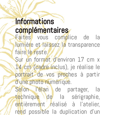
Informations
complémentaires
Faites vous complice de la
lumière et laissez la transparence
faire le reste.
Sur un format d’environ 17 cm x
14 cm (cadre inclus), je réalise le
portrait de vos proches à partir
d’une photo numérique.
Selon l’élan de partager, la
technique de la sérigraphie,
entièrement réalisé à l’atelier,
rend possible la duplication d’un